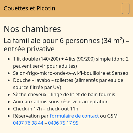
Skip to content
Skip to footer
Couettes et Picotin
Me
Nos chambres
La familiale pour 6 personnes (34 m²) –
entrée privative
1 lit double (140/200) + 4 lits (90/200) simple (donc 2
peuvent servir pour adultes)
Salon-frigo-micro-onde-tv-wi-fi-bouilloire et Senseo
Douche – lavabo – toilettes (alimentés par eau de
source filtrée par UV)
Sèche-cheveux – linge de lit et de bain fournis
Animaux admis sous réserve d’acceptation
Check-in 17h – check-out 11h
Réservation par
formulaire de contact
ou GSM
0497 76 98 44
–
0496 75 17 95